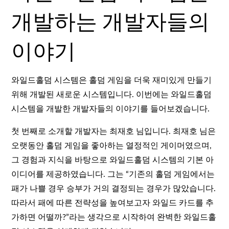
개발하는 개발자들의
이야기
와일드홀덤 시스템은 홀덤 게임을 더욱 재미있게 만들기
위해 개발된 새로운 시스템입니다. 이번에는 와일드홀덤
시스템을 개발한 개발자들의 이야기를 들어보겠습니다.
첫 번째로 소개할 개발자는 최재호 님입니다. 최재호 님은
오랫동안 홀덤 게임을 좋아하는 열정적인 게이머였으며,
그 경험과 지식을 바탕으로 와일드홀덤 시스템의 기본 아
이디어를 제공하였습니다. 그는 “기존의 홀덤 게임에서는
패가 나쁠 경우 승부가 거의 결정되는 경우가 많았습니다.
따라서 패에 따른 전략성을 높여보고자 와일드 카드를 추
가하면 어떨까?”라는 생각으로 시작하여 완벽한 와일드홀