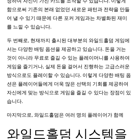
정하여 자신이 가진 카드를 조작할 수 있습니다. 이렇게
함으로써 기존의 본래 없었던 새로운 패턴과 전략을 만들
어 낼 수 있기 때문에 다른 포커 게임과는 차별화된 재미
를 느낄 수 있습니다.
두 번째로, 현재까지 출시된 대부분의 와일드홀덤 게임에
서는 다양한 배팅 옵션을 제공하고 있습니다. 돈을 거는
것이 아니라 무료로 즐길 수 있는 플레이머니를 사용하여
게임을 즐기거나, 실제 돈을 걸어서 진행하는 고급스러운
방식으로도 플레이할 수 있습니다. 이렇게 다양한 배팅 옵
션은 플레이어들에게 더욱 많은 선택의 기회를 제공하여
자신에게 맞는 방식으로 게임을 즐길 수 있다는 장점이 있
습니다.
마지막으로, 와일드홀덤은 여러 명의 플레이어가 함께
와일드홀덤 시스템을