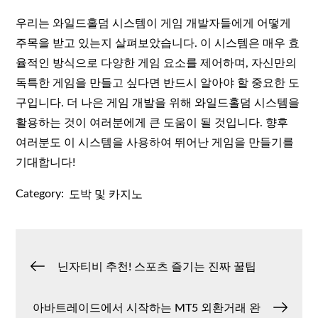
우리는 와일드홀덤 시스템이 게임 개발자들에게 어떻게
주목을 받고 있는지 살펴보았습니다. 이 시스템은 매우 효
율적인 방식으로 다양한 게임 요소를 제어하며, 자신만의
독특한 게임을 만들고 싶다면 반드시 알아야 할 중요한 도
구입니다. 더 나은 게임 개발을 위해 와일드홀덤 시스템을
활용하는 것이 여러분에게 큰 도움이 될 것입니다. 향후
여러분도 이 시스템을 사용하여 뛰어난 게임을 만들기를
기대합니다!
Category:
도박 및 카지노
글
닌자티비 추천! 스포츠 즐기는 진짜 꿀팁
탐
아바트레이드에서 시작하는 MT5 외환거래 완