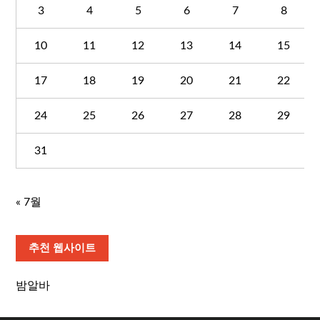
3
4
5
6
7
8
10
11
12
13
14
15
17
18
19
20
21
22
24
25
26
27
28
29
31
« 7월
추천 웹사이트
밤알바