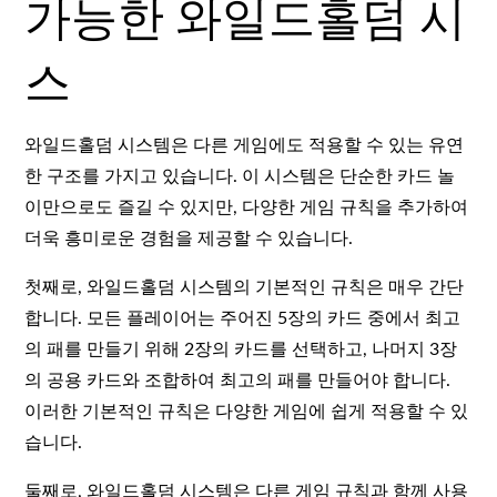
가능한 와일드홀덤 시
스
와일드홀덤 시스템은 다른 게임에도 적용할 수 있는 유연
한 구조를 가지고 있습니다. 이 시스템은 단순한 카드 놀
이만으로도 즐길 수 있지만, 다양한 게임 규칙을 추가하여
더욱 흥미로운 경험을 제공할 수 있습니다.
첫째로, 와일드홀덤 시스템의 기본적인 규칙은 매우 간단
합니다. 모든 플레이어는 주어진 5장의 카드 중에서 최고
의 패를 만들기 위해 2장의 카드를 선택하고, 나머지 3장
의 공용 카드와 조합하여 최고의 패를 만들어야 합니다.
이러한 기본적인 규칙은 다양한 게임에 쉽게 적용할 수 있
습니다.
둘째로, 와일드홀덤 시스템은 다른 게임 규칙과 함께 사용