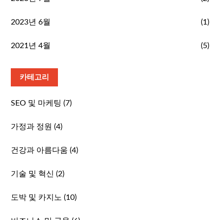
2023년 6월
(1)
2021년 4월
(5)
카테고리
SEO 및 마케팅
(7)
가정과 정원
(4)
건강과 아름다움
(4)
기술 및 혁신
(2)
도박 및 카지노
(10)