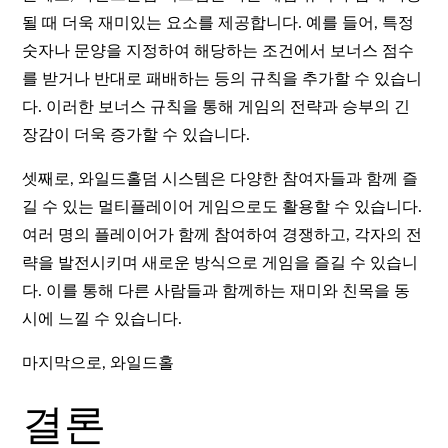
될 때 더욱 재미있는 요소를 제공합니다. 예를 들어, 특정
숫자나 문양을 지정하여 해당하는 조건에서 보너스 점수
를 받거나 반대로 패배하는 등의 규칙을 추가할 수 있습니
다. 이러한 보너스 규칙을 통해 게임의 전략과 승부의 긴
장감이 더욱 증가할 수 있습니다.
셋째로, 와일드홀덤 시스템은 다양한 참여자들과 함께 즐
길 수 있는 멀티플레이어 게임으로도 활용할 수 있습니다.
여러 명의 플레이어가 함께 참여하여 경쟁하고, 각자의 전
략을 발전시키며 새로운 방식으로 게임을 즐길 수 있습니
다. 이를 통해 다른 사람들과 함께하는 재미와 친목을 동
시에 느낄 수 있습니다.
마지막으로, 와일드홀
결론