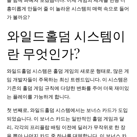
을 함께 파헤쳐 보겠습니다. 이제 게임의 세계를 한층 더
흥미롭게 만들어 줄 이 놀라운 시스템의 매력 속으로 들어
가 볼까요?
와일드홀덤 시스템이
란 무엇인가?
와일드홀덤 시스템은 홀덤 게임의 새로운 형태로, 많은 게
임 개발자들이 주목하는 최신 트렌드입니다. 이 시스템은
기존의 홀덤 게임 규칙에 다양한 변화를 주어 더욱 재미있
는 플레이를 가능하게 합니다.
첫 번째로, 와일드홀덤 시스템에서는 보너스 카드가 도입
되었습니다. 이 보너스 카드는 일반적인 홀덤 게임과 달
리, 각각의 프리플랍 배팅 이전에 딜러가 무작위로 한 장
을 뽑아 나머지 카드 중 하나를 대체합니다. 이 보너스 카