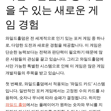
을 수 있는 새로운 게
임 경험
와일드홀덤은 전 세계적으로 인기 있는 포커 게임 중 하나
로, 다양한 도전과 새로운 경험을 제공합니다. 이 게임은
단순한 능력보다는 전략과 판단력이 필요하기 때문에 많
은 사람들의 관심을 끌고 있습니다. 그리고 와일드홀덤에
서만 가능한 특별한 시스템으로 인해 이 게임은 많은 게임
개발자들의 주목을 받고 있습니다.
첫 번째로, 와일드홀덤에서 적용되는 ‘와일드 카드’ 시스템
입니다. 일반적인 포커 게임에서는 고정된 수의 카드를 사
용하며, 숫자나 무늬에 따라 승패가 결정됩니다. 하지만
와일드 홀덤
에서는 플레이어가 원하는 숫자와 무늬를 지