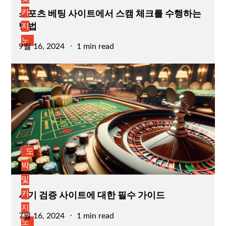
스포츠 베팅 사이트에서 스캠 체크를 수행하는
카
방법
지
노
Posted
9월 16, 2024
1 min read
on
도
박
및
사기 검증 사이트에 대한 필수 가이드
카
지
Posted
7월 16, 2024
1 min read
노