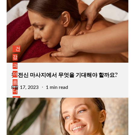
건
강
과
첫 전신 마사지에서 무엇을 기대해야 할까요?
아
름
Posted
8월 17, 2023
1 min read
다
on
움