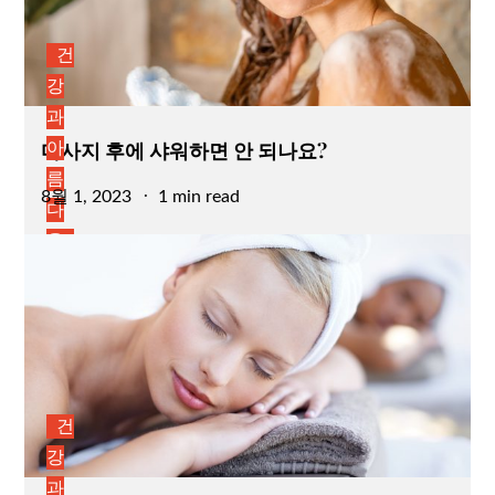
건
강
과
마사지 후에 샤워하면 안 되나요?
아
름
Posted
8월 1, 2023
1 min read
다
on
움
건
강
과