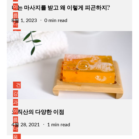
나는 마사지를 받고 왜 이렇게 피곤하지?
아
름
Posted
8월 1, 2023
0 min read
다
on
움
건
강
과
코직산의 다양한 이점
아
름
Posted
4월 28, 2021
1 min read
다
on
움