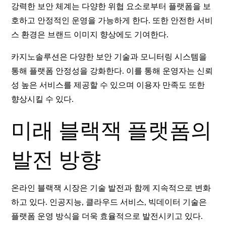
강력한 보안 체계는 다양한 위협 요소로부터 플랫폼을 보
호하고 안정적인 운영을 가능하게 한다. 또한 안전한 서비
스 환경은 브랜드 이미지 향상에도 기여한다.
카지노솔루션은 다양한 보안 기술과 모니터링 시스템을
통해 플랫폼 안정성을 강화한다. 이를 통해 운영자는 신뢰
성 높은 서비스를 제공할 수 있으며 이용자 만족도 또한
향상시킬 수 있다.
미래 블랙잭 플랫폼의
발전 방향
온라인 블랙잭 시장은 기술 발전과 함께 지속적으로 변화
하고 있다. 인공지능, 클라우드 서비스, 빅데이터 기술은
플랫폼 운영 방식을 더욱 효율적으로 발전시키고 있다.