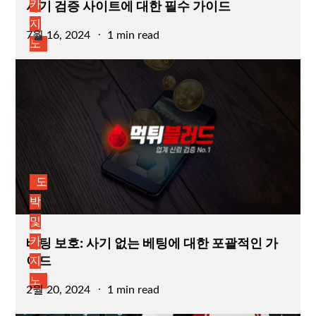
사기 검증 사이트에 대한 필수 가이드
카
지
Posted
7월 16, 2024
1 min read
노
on
도
박
및
베팅 보호: 사기 없는 베팅에 대한 포괄적인 가
카
이드
지
노
Posted
2월 20, 2024
1 min read
on