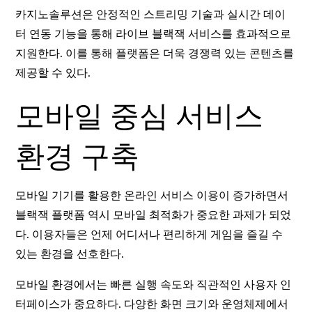
카지노솔루션은 안정적인 스트리밍 기술과 실시간 데이
터 연동 기능을 통해 라이브 블랙잭 서비스를 효과적으로
지원한다. 이를 통해 플랫폼은 더욱 경쟁력 있는 콘텐츠를
제공할 수 있다.
모바일 중심 서비스
환경 구축
모바일 기기를 활용한 온라인 서비스 이용이 증가하면서
블랙잭 플랫폼 역시 모바일 최적화가 중요한 과제가 되었
다. 이용자들은 언제 어디서나 편리하게 게임을 즐길 수
있는 환경을 선호한다.
모바일 환경에서는 빠른 실행 속도와 직관적인 사용자 인
터페이스가 중요하다. 다양한 화면 크기와 운영체제에서