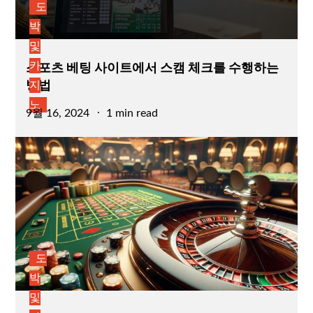
도
박
및
스포츠 베팅 사이트에서 스캠 체크를 수행하는
카
방법
지
노
Posted
9월 16, 2024
1 min read
on
도
박
및