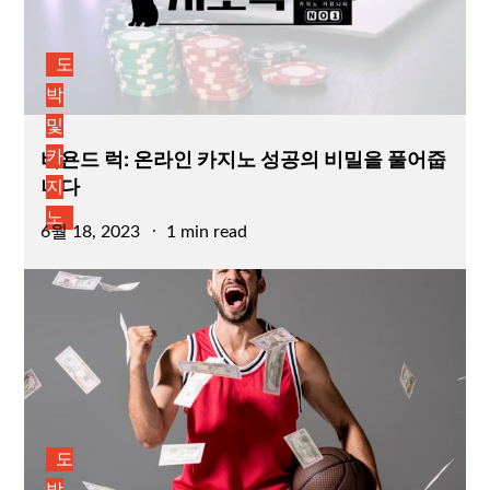
도
박
및
비욘드 럭: 온라인 카지노 성공의 비밀을 풀어줍
카
니다
지
노
Posted
6월 18, 2023
1 min read
on
도