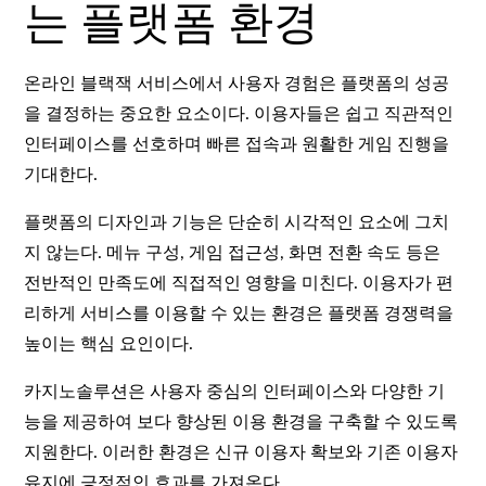
는 플랫폼 환경
온라인 블랙잭 서비스에서 사용자 경험은 플랫폼의 성공
을 결정하는 중요한 요소이다. 이용자들은 쉽고 직관적인
인터페이스를 선호하며 빠른 접속과 원활한 게임 진행을
기대한다.
플랫폼의 디자인과 기능은 단순히 시각적인 요소에 그치
지 않는다. 메뉴 구성, 게임 접근성, 화면 전환 속도 등은
전반적인 만족도에 직접적인 영향을 미친다. 이용자가 편
리하게 서비스를 이용할 수 있는 환경은 플랫폼 경쟁력을
높이는 핵심 요인이다.
카지노솔루션은 사용자 중심의 인터페이스와 다양한 기
능을 제공하여 보다 향상된 이용 환경을 구축할 수 있도록
지원한다. 이러한 환경은 신규 이용자 확보와 기존 이용자
유지에 긍정적인 효과를 가져온다.