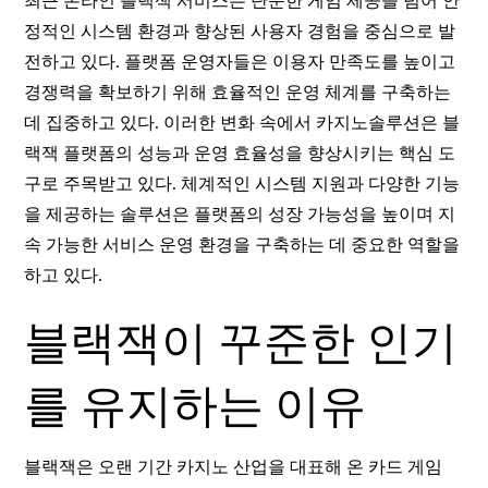
최근 온라인 블랙잭 서비스는 단순한 게임 제공을 넘어 안
정적인 시스템 환경과 향상된 사용자 경험을 중심으로 발
전하고 있다. 플랫폼 운영자들은 이용자 만족도를 높이고
경쟁력을 확보하기 위해 효율적인 운영 체계를 구축하는
데 집중하고 있다. 이러한 변화 속에서 카지노솔루션은 블
랙잭 플랫폼의 성능과 운영 효율성을 향상시키는 핵심 도
구로 주목받고 있다. 체계적인 시스템 지원과 다양한 기능
을 제공하는 솔루션은 플랫폼의 성장 가능성을 높이며 지
속 가능한 서비스 운영 환경을 구축하는 데 중요한 역할을
하고 있다.
블랙잭이 꾸준한 인기
를 유지하는 이유
블랙잭은 오랜 기간 카지노 산업을 대표해 온 카드 게임