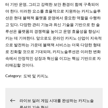
터 기반 운영, 그리고 강력한 보안 환경이 함께 구축되어
야 한다. 이러한 요소를 효율적으로 지원하는 카지노솔루
션은 현대 블랙잭 플랫폼 운영에서 중요한 역할을 수행하
고 있다. 다양한 관리 기능과 최신 기술을 기반으로 한 솔
루션은 플랫폼의 경쟁력을 높이고 운영 효율성을 향상시
키는 데 기여한다. 앞으로도 온라인 카지노 산업이 지속적
으로 발전하는 가운데 블랙잭 서비스는 더욱 다양한 형태
로 진화할 것으로 기대되며, 카지노솔루션은 이러한 변화
속에서 안정적인 성장과 혁신을 이끄는 핵심 기반으로 자
리매김할 것이다.
Category:
도박 및 카지노
글
라이브 딜러 게임 시대를 완성하는 카지노솔
루션의 기술 혁신