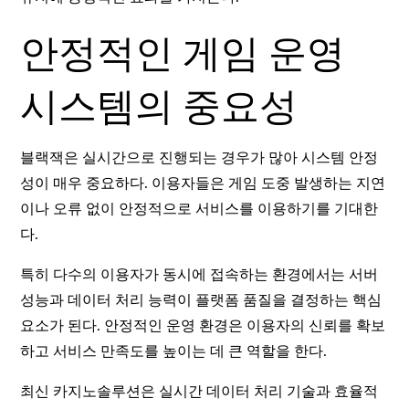
안정적인 게임 운영
시스템의 중요성
블랙잭은 실시간으로 진행되는 경우가 많아 시스템 안정
성이 매우 중요하다. 이용자들은 게임 도중 발생하는 지연
이나 오류 없이 안정적으로 서비스를 이용하기를 기대한
다.
특히 다수의 이용자가 동시에 접속하는 환경에서는 서버
성능과 데이터 처리 능력이 플랫폼 품질을 결정하는 핵심
요소가 된다. 안정적인 운영 환경은 이용자의 신뢰를 확보
하고 서비스 만족도를 높이는 데 큰 역할을 한다.
최신 카지노솔루션은 실시간 데이터 처리 기술과 효율적