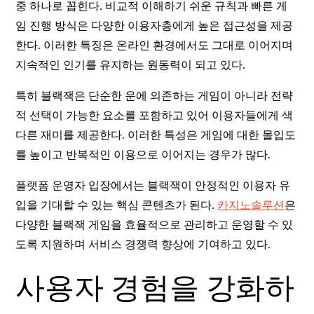
중 하나로 꼽힌다. 비교적 이해하기 쉬운 규칙과 빠른 게
임 진행 방식은 다양한 이용자층에게 높은 접근성을 제공
한다. 이러한 특징은 온라인 환경에서도 그대로 이어지며
지속적인 인기를 유지하는 원동력이 되고 있다.
특히 블랙잭은 단순한 운에 의존하는 게임이 아니라 전략
적 선택이 가능한 요소를 포함하고 있어 이용자들에게 색
다른 재미를 제공한다. 이러한 특성은 게임에 대한 몰입도
를 높이고 반복적인 이용으로 이어지는 경우가 많다.
플랫폼 운영자 입장에서는 블랙잭이 안정적인 이용자 유
입을 기대할 수 있는 핵심 콘텐츠가 된다.
카지노솔루션
은
다양한 블랙잭 게임을 효율적으로 관리하고 운영할 수 있
도록 지원하며 서비스 경쟁력 향상에 기여하고 있다.
사용자 경험을 강화하