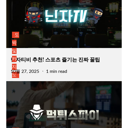
도
박
및
닌자티비 추천! 스포츠 즐기는 진짜 꿀팁
카
지
Posted
10월 27, 2025
1 min read
노
on