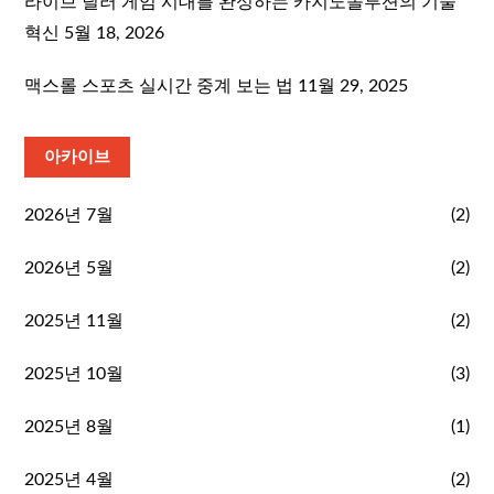
라이브 딜러 게임 시대를 완성하는 카지노솔루션의 기술
혁신
5월 18, 2026
맥스롤 스포츠 실시간 중계 보는 법
11월 29, 2025
아카이브
2026년 7월
(2)
2026년 5월
(2)
2025년 11월
(2)
2025년 10월
(3)
2025년 8월
(1)
2025년 4월
(2)