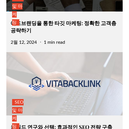
및 마
케
애드브랜딩을 통한 타깃 마케팅: 정확한 고객층
팅
공략하기
Posted
2월 12, 2024
1 min read
on
SEO
및 마
케
키워드 연구와 선택: 효과적인 SEO 전략 구축
팅