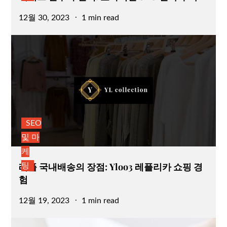
Posted
12월 30, 2023
1 min read
on
SEO
및 마
케
레플 국내배송의 장점: Yloo3 레플리카 쇼핑 경
팅
험
Posted
12월 19, 2023
1 min read
on