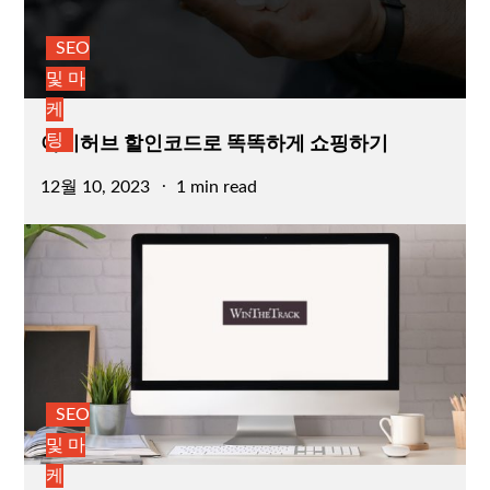
SEO
및 마
케
아이허브 할인코드로 똑똑하게 쇼핑하기
팅
Posted
12월 10, 2023
1 min read
on
SEO
및 마
케