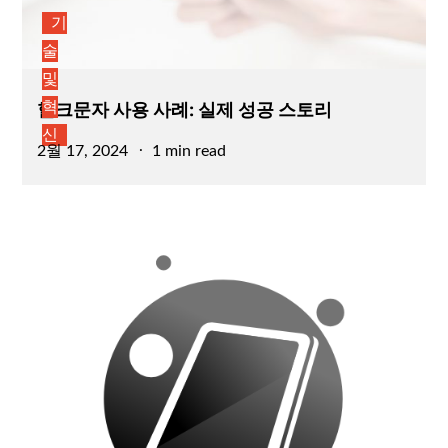
기
술
및
헐크문자 사용 사례: 실제 성공 스토리
혁
신
Posted
2월 17, 2024
1 min read
on