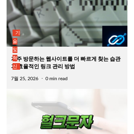
기
술
및
자주 방문하는 웹사이트를 더 빠르게 찾는 습관
혁
과 효율적인 링크 관리 방법
신
Posted
7월 25, 2026
0 min read
on