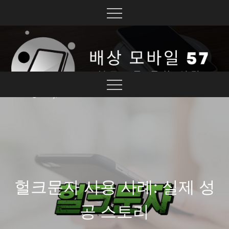
Skip
to
content
블로그를 통한 연결
배상 모바일 57
헐크문자 사용 사례: 실제 성
공 스토리