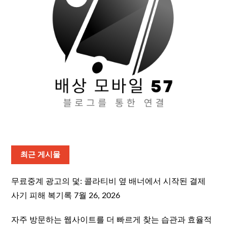
최근 게시물
무료중계 광고의 덫: 콜라티비 옆 배너에서 시작된 결제
사기 피해 복기록
7월 26, 2026
자주 방문하는 웹사이트를 더 빠르게 찾는 습관과 효율적